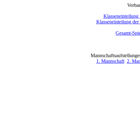
Verba
Klasseneinteilun
Klasseneinteilung de
Gesamt-Spie
Mannschaftsaufstellungen
1. Mannschaft
2. Man