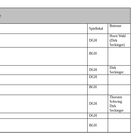
r
Betreuer
Spiellokal
Horst Wahl
DGH
(Dirk
Seckinger)
BGH
Dirk
DGH
Seckinger
DGH
BGH
Thorsten
Schwing
DGH
Dirk
Seckinger
DGH
BGH