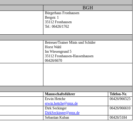
BGH
Bürgerhaus Fronhausen
Bergstr. 1
35112 Fronhausen
Tel.: 06426/1762
Betreuer/Trainer Minis und Schüler
Horst Wahl
Im Wiesengrund 5
35112 Fronhausen-Hassenhausen
06426/6670
Mannschaftsführer
Telefon-Nr.
Erwin Hettche
06426/966525
erwin.hettche@gmx.de
Dirk Seckinger
06426/966610
DirkSeckinger@gmx.de
Sebastian Kuban
06426/5184