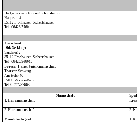
Dorfgemeinschaftshaus Sichertshausen
Hauptstr.
8
35112 Fronhausen-Sichertshausen
Tel.: 06426/5560
Jugendwart
Dirk Seckinger
Sandweg 2
35112 Fronhausen-Sichertshausen
Tel.:
06426/966610
Betreuer/Trainer Jugendmannschaft
Thorsten Schwing
Am Heier 40
35096 Weimar-Roth
Tel: 0177/7876639
Mannschaft
Spie
1. Herrenmannschaft
Krei
2. Herrenmannschaft
2. Kr
Männliche Jugend
1. Kr