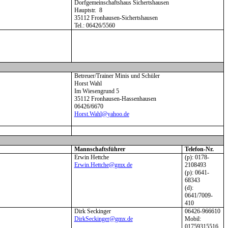
Dorfgemeinschaftshaus Sichertshausen
Hauptstr.
8
35112 Fronhausen-Sichertshausen
Tel.: 06426/5560
Betreuer/Trainer Minis und Schüler
Horst Wahl
Im Wiesengrund 5
35112 Fronhausen-Hassenhausen
06426/6670
Horst.Wahl@yahoo.de
Mannschaftsführer
Telefon-Nr.
Erwin Hettche
(p): 0178-
Erwin.Hettche@gmx.de
2108493
(p): 0641-
68343
(d):
0641/7009-
410
Dirk Seckinger
06426-966610
DirkSeckinger@gmx.de
Mobil:
01759315516