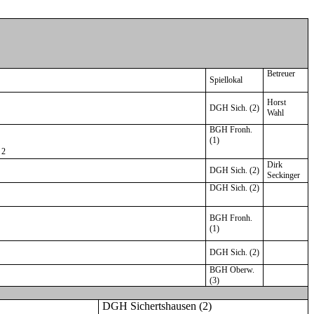
Betreuer
Spiellokal
Horst
DGH Sich. (2)
Wahl
BGH Fronh.
(1)
 2
Dirk
DGH Sich. (2)
Seckinger
DGH Sich. (2)
BGH Fronh.
(1)
DGH Sich. (2)
BGH Oberw.
(3)
DGH Sichertshausen (2)