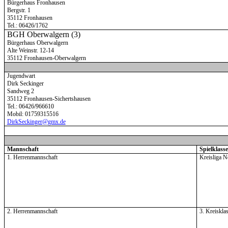
Bürgerhaus Fronhausen
Bergstr. 1
35112 Fronhausen
Tel.: 06426/1762
BGH Oberwalgern (3)
Bürgerhaus Oberwalgern
Alte Weinstr. 12-14
35112 Fronhausen-Oberwalgern
Jugendwart
Dirk Seckinger
Sandweg 2
35112 Fronhausen-Sichertshausen
Tel.:
06426/966610
Mobil: 01759315516
DirkSeckinger@gmx.de
Mannschaft
Spielklasse
1. Herrenmannschaft
Kreisliga 
2. Herrenmannschaft
3. Kreiskla