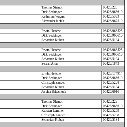
Thomas Siemon
06426/228
Dirk Seckinger
06426/966610
Katharina Wagner
06426/5333
Alexander Kelch
06426/967510
Erwin Hettche
06426/966525
Dirk Seckinger
06426/966610
Sebastian Kuban
06426/5184
Erwin Hettche
06426/966525
Dirk Seckinger
06426/966610
Sebastian Kuban
06426/5184
Sercan Altay
06426/1843
Erwin Hettche
06426/174914
Dirk Seckinger
06426/966610
Christoph Zander
06426/5208
Sebastian Kuban
06426/5184
Jessica Britschock
06426/6916
Thomas Siemon
06426/228
Dirk Seckinger
06426/966610
Karsten Lemmer
06426/5259
Christoph Zander
06426/5208
Sebastian Kuban
06426/5184