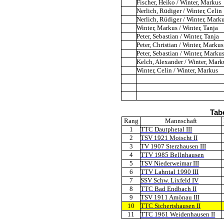
Fischer, Heiko / Winter, Markus
Nerlich, Rüdiger / Winter, Celin
Nerlich, Rüdiger / Winter, Mark
Winter, Markus / Winter, Tanja
Peter, Sebastian / Winter, Tanja
Peter, Christian / Winter, Markus
Peter, Sebastian / Winter, Marku
Kelch, Alexander / Winter, Mark
Winter, Celin / Winter, Markus
Tab
Rang
Mannschaft
1
TTC Dautphetal III
2
TSV 1921 Moischt II
3
TV 1907 Sterzhausen III
4
TTV 1985 Bellnhausen
5
TSV Niederweimar III
6
TTV Lahntal 1990 III
7
SSV Schw. Lixfeld IV
8
TTC Bad Endbach II
9
TSV 1911 Amönau III
10
TTC Sichertshausen II
11
TTC 1961 Weidenhausen II