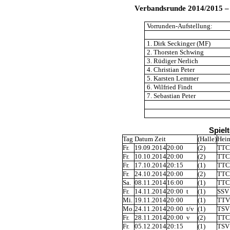
Verbandsrunde 2014/2015 – 
Vorrunden-Aufstellung:
1. Dirk Seckinger (MF)
2. Thorsten Schwing
3. Rüdiger Nerlich
4. Christian Peter
5. Karsten Lemmer
6. Wilfried Findt
7. Sebastian Peter
Spiel
Tag Datum Zeit
(Halle)
Hei
Fr.
19.09.2014
20:00
(2)
TTC 
Fr.
10.10.2014
20:00
(2)
TTC 
Fr.
17.10.2014
20:15
(1)
TTC 
Fr.
24.10.2014
20:00
(2)
TTC 
Sa.
08.11.2014
16:00
(1)
TTC 
Fr.
14.11.2014
20:00 t
(1)
SSV 
Mi.
19.11.2014
20:00
(1)
TTV 
Mo.
24.11.2014
20:00 t/v
(1)
TSV 
Fr.
28.11.2014
20:00 v
(2)
TTC 
Fr.
05.12.2014
20:15
(1)
TSV 