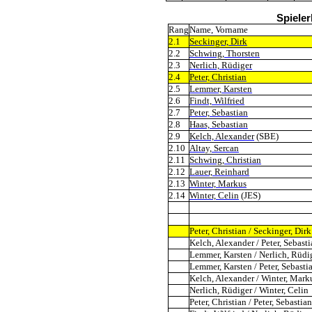
Spieler
Rang
Name, Vorname
2.1
Seckinger, Dirk
2.2
Schwing, Thorsten
2.3
Nerlich, Rüdiger
2.4
Peter, Christian
2.5
Lemmer, Karsten
2.6
Findt, Wilfried
2.7
Peter, Sebastian
2.8
Haas, Sebastian
2.9
Kelch, Alexander
(SBE)
2.10
Altay, Sercan
2.11
Schwing, Christian
2.12
Lauer, Reinhard
2.13
Winter, Markus
2.14
Winter, Celin
(JES)
Peter, Christian / Seckinger, Dirk
Kelch, Alexander / Peter, Sebast
Lemmer, Karsten / Nerlich, Rüdi
Lemmer, Karsten / Peter, Sebasti
Kelch, Alexander / Winter, Mark
Nerlich, Rüdiger / Winter, Celin
Peter, Christian / Peter, Sebastian