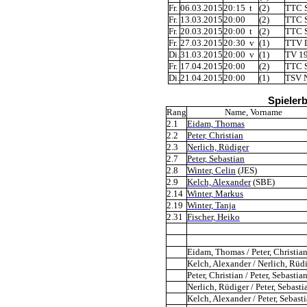
Fr.
06.03.2015
20:15 t
(2)
TTC S
Fr.
13.03.2015
20:00
(2)
TTC S
Fr.
20.03.2015
20:00 t
(2)
TTC S
Fr.
27.03.2015
20:30 v
(1)
TTV L
Di.
31.03.2015
20:00 v
(1)
TV 19
Fr.
17.04.2015
20:00
(2)
TTC S
Di.
21.04.2015
20:00
(1)
TSV N
Spieler
Rang
Name, Vorname
2.1
Eidam, Thomas
2.2
Peter, Christian
2.3
Nerlich, Rüdiger
2.7
Peter, Sebastian
2.8
Winter, Celin
(JES)
2.9
Kelch, Alexander
(SBE)
2.14
Winter, Markus
2.19
Winter, Tanja
2.31
Fischer, Heiko
Eidam, Thomas / Peter, Christia
Kelch, Alexander / Nerlich, Rüd
Peter, Christian / Peter, Sebastia
Nerlich, Rüdiger / Peter, Sebasti
Kelch, Alexander / Peter, Sebast