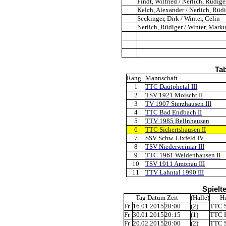
Findt, Wilfried / Nerlich, Rüdige
Kelch, Alexander / Nerlich, Rüd
Seckinger, Dirk / Winter, Celin
Nerlich, Rüdiger / Winter, Mark
Tab
Rang
Mannschaft
1
TTC Dautphetal III
2
TSV 1921 Moischt II
3
TV 1907 Sterzhausen III
4
TTC Bad Endbach II
5
TTV 1985 Bellnhausen
6
TTC Sichertshausen II
7
SSV Schw. Lixfeld IV
8
TSV Niederweimar III
9
TTC 1961 Weidenhausen II
10
TSV 1911 Amönau III
11
TTV Lahntal 1990 III
Spielt
Tag Datum Zeit
(Halle)
H
Fr.
16.01.2015
20:00
(2)
TTC S
Fr.
30.01.2015
20:15
(1)
TTC B
Fr.
20.02.2015
20:00
(2)
TTC S