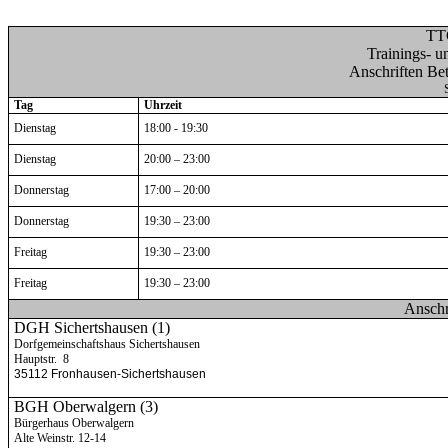
TTC
Trainings- un
Anschriften Be
Tag
Uhrzeit
Dienstag
18:00 - 19:30
Dienstag
20:00 – 23:00
Donnerstag
17:00 – 20:00
Donnerstag
19:30 – 23:00
Freitag
19:30 – 23:00
Freitag
19:30 – 23:00
Anschr
DGH Sichertshausen (1)
Dorfgemeinschaftshaus Sichertshausen
Hauptstr.
8
35112 Fronhausen-Sichertshausen
BGH Oberwalgern (3)
Bürgerhaus Oberwalgern
Alte Weinstr. 12-14