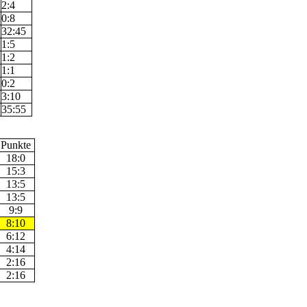
2:4
2
0:8
32:45
1:5
1:2
1:1
0:2
3:10
35:55
Punkte
18:0
15:3
13:5
13:5
9:9
8:10
6:12
4:14
2:16
2:16