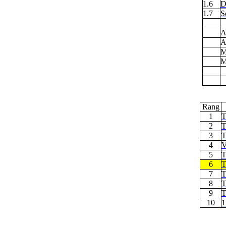
1.6
D
1.7
S
A
A
M
M
Rang
1
T
2
T
3
T
4
V
5
T
6
T
7
T
8
T
9
T
10
1