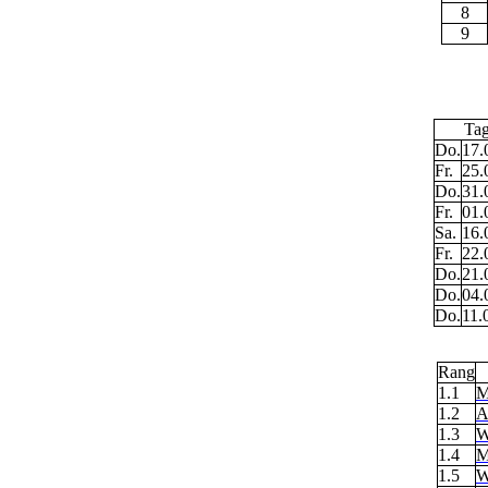
8
9
Tag
Do.
17.
Fr.
25.
Do.
31.
Fr.
01.
Sa.
16.
Fr.
22.
Do.
21.
Do.
04.
Do.
11.
Rang
1.1
M
1.2
A
1.3
W
1.4
M
1.5
W