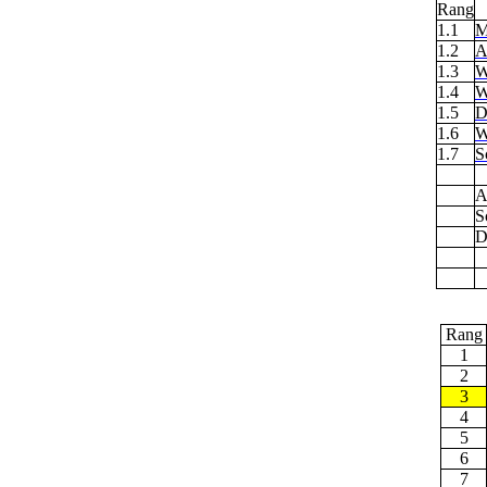
Rang
1.1
M
1.2
A
1.3
W
1.4
W
1.5
D
1.6
W
1.7
S
A
S
D
Rang
1
2
3
4
5
6
7