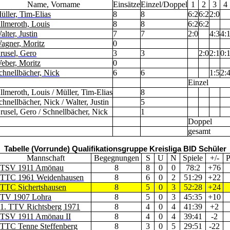
Name, Vorname
Einsätze
Einzel/Doppel
1
2
3
4
üller, Tim-Elias
8
8
6:2
6:2
2:0
llmeroth, Louis
8
8
6:2
6:2
alter, Justin
7
7
2:0
4:3
4:
agner, Moritz
0
rusel, Gero
3
3
2:0
2:1
0:
eber, Moritz
0
chnellbächer, Nick
6
6
1:5
2:
Einzel
llmeroth, Louis / Müller, Tim-Elias
8
chnellbächer, Nick / Walter, Justin
5
rusel, Gero / Schnellbächer, Nick
1
Doppel
gesamt
Tabelle (Vorrunde) Qualifikationsgruppe Kreisliga BID Schüler
Mannschaft
Begegnungen
S
U
N
Spiele
+/-
P
TSV 1911 Amönau
8
8
0
0
78:2
+76
TTC 1961 Weidenhausen
8
6
0
2
51:29
+22
TTC Sichertshausen
8
5
0
3
52:28
+24
TV 1907 Lohra
8
5
0
3
45:35
+10
1. TTV Richtsberg 1971
8
4
0
4
41:39
+2
TSV 1911 Amönau II
8
4
0
4
39:41
-2
TTC Tenne Steffenberg
8
3
0
5
29:51
-22