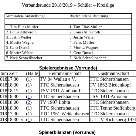
Verbandsrunde 2018/2019 – Schüler – Kreisliga
Vorrunden-Aufstellung:
Rückrundenaufstellung:
1. Tim-Elias Müller
1. Tim-Elias Müller
2. Louis Allmeroth
2. Louis Allmeroth
3. Justin Walter
3. Justin Walter
4. Moritz Wagner
4. Felix Möller
5. Gero Drusel
5. Moritz Wagner
6. Moritz Weber
6. Gero Drusel
7. Nick Schnellbächer
7. Nick Schnellbächer
Spielergebnisse (Vorrunde)
tum Zeit
(Halle)
Heimmannschaft
Gastmannschaft
2018
17:30
(1)
TV 04 Wallau e.V.
TTC Sichertshausen
2018
18:30
(1)
TTC Sichertshausen
TV 1862 Biedenkopf
2018
18:15
(1)
TSV 1911 Amönau II
TTC Sichertshausen
2018
18:30
(1)
TTC Sichertshausen
TSV 1911 Amönau
2018
18:00
(2)
TV 1907 Lohra
TTC Sichertshausen
2018
18:30
(1)
TTC Sichertshausen
TTC Tenne Steffenber
2018
17:30
(1)
TTC 1961 Weidenhausen
TTC Sichertshausen
2018
18:30 v
(1)
TTC Sichertshausen
1. TTV Richtsberg 197
Spielerbilanzen (Vorrunde)