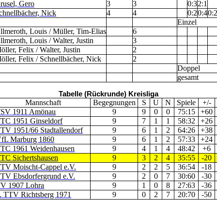
rusel, Gero
3
3
0:3
2:1
chnellbächer, Nick
4
4
0:2
0:4
0:
Einzel
llmeroth, Louis / Müller, Tim-Elias
6
llmeroth, Louis / Walter, Justin
3
öller, Felix / Walter, Justin
2
öller, Felix / Schnellbächer, Nick
2
Doppel
gesamt
Tabelle (Rückrunde) Kreisliga
Mannschaft
Begegnungen
S
U
N
Spiele
+/-
SV 1911 Amönau
9
9
0
0
75:15
+60
TC 1951 Ginseldorf
9
7
1
1
58:32
+26
TV 1951/66 Stadtallendorf
9
6
1
2
64:26
+38
fL Marburg 1860
9
6
1
2
57:33
+24
TC 1961 Weidenhausen
9
4
1
4
48:42
+6
TC Sichertshausen
9
3
2
4
35:55
-20
TV Moischt-Cappel e.V.
9
2
2
5
36:54
-18
TV Ebsdorfergrund e.V.
9
2
0
7
30:60
-30
V 1907 Lohra
9
1
0
8
27:63
-36
. TTV Richtsberg 1971
9
0
2
7
20:70
-50