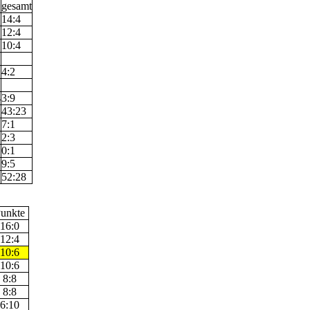
gesamt
14:4
12:4
1
10:4
1
4:2
4
3:9
43:23
7:1
2:3
0:1
9:5
52:28
unkte
16:0
12:4
10:6
10:6
8:8
8:8
6:10