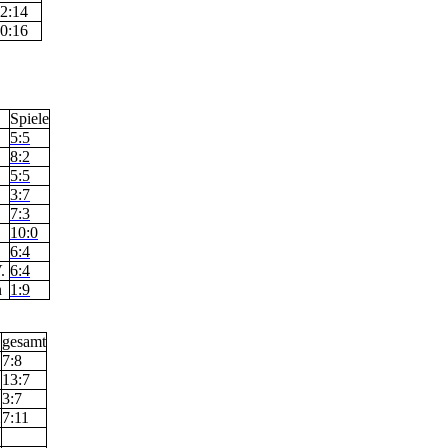
2:14
0:16
Spiele
5:5
8:2
5:5
3:7
7:3
10:0
6:4
V.
6:4
n
1:9
gesamt
7:8
13:7
1
3:7
2
7:11