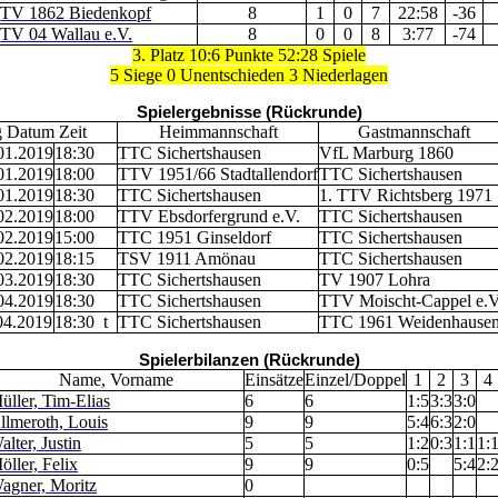
TV 1862 Biedenkopf
8
1
0
7
22:58
-36
TV 04 Wallau e.V.
8
0
0
8
3:77
-74
3. Platz 10:6 Punkte 52:28 Spiele
5 Siege 0 Unentschieden 3 Niederlagen
Spielergebnisse (Rückrunde)
 Datum Zeit
Heimmannschaft
Gastmannschaft
01.2019
18:30
TTC Sichertshausen
VfL Marburg 1860
01.2019
18:00
TTV 1951/66 Stadtallendorf
TTC Sichertshausen
01.2019
18:30
TTC Sichertshausen
1. TTV Richtsberg 1971
02.2019
18:00
TTV Ebsdorfergrund e.V.
TTC Sichertshausen
02.2019
15:00
TTC 1951 Ginseldorf
TTC Sichertshausen
02.2019
18:15
TSV 1911 Amönau
TTC Sichertshausen
03.2019
18:30
TTC Sichertshausen
TV 1907 Lohra
04.2019
18:30
TTC Sichertshausen
TTV Moischt-Cappel e.
04.2019
18:30 t
TTC Sichertshausen
TTC 1961 Weidenhause
Spielerbilanzen (Rückrunde)
Name, Vorname
Einsätze
Einzel/Doppel
1
2
3
4
üller, Tim-Elias
6
6
1:5
3:3
3:0
llmeroth, Louis
9
9
5:4
6:3
2:0
alter, Justin
5
5
1:2
0:3
1:1
1:
öller, Felix
9
9
0:5
5:4
2:
agner, Moritz
0