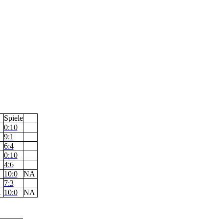
Spiele
0:10
9:1
6:4
0:10
4:6
g
10:0
NA
7:3
1
10:0
NA